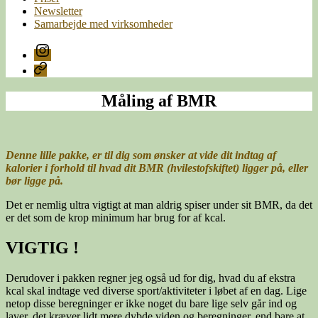
Newsletter
Samarbejde med virksomheder
Instagram
E-
mail
Måling af BMR
Denne lille pakke, er til dig som ønsker at vide dit indtag af
kalorier i forhold til hvad dit BMR (hvilestofskiftet) ligger på, eller
bør ligge på.
Det er nemlig ultra vigtigt at man aldrig spiser under sit BMR, da det
er det som de krop minimum har brug for af kcal.
VIGTIG !
Derudover i pakken regner jeg også ud for dig, hvad du af ekstra
kcal skal indtage ved diverse sport/aktiviteter i løbet af en dag. Lige
netop disse beregninger er ikke noget du bare lige selv går ind og
laver, det kræver lidt mere dybde viden og beregninger, end bare at