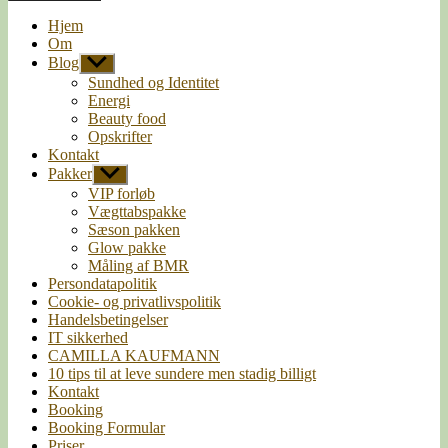
Hjem
Om
Blog
Vis
undermenu
Sundhed og Identitet
Energi
Beauty food
Opskrifter
Kontakt
Pakker
Vis
undermenu
VIP forløb
Vægttabspakke
Sæson pakken
Glow pakke
Måling af BMR
Persondatapolitik
Cookie- og privatlivspolitik
Handelsbetingelser
IT sikkerhed
CAMILLA KAUFMANN
10 tips til at leve sundere men stadig billigt
Kontakt
Booking
Booking Formular
Priser