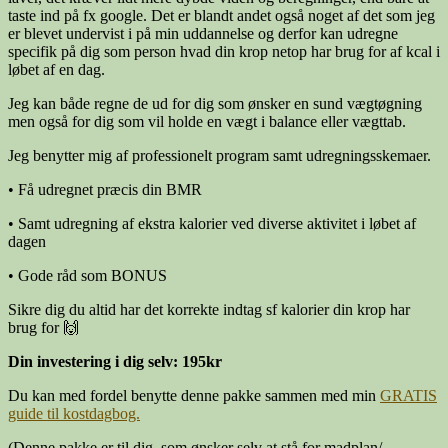
taste ind på fx google. Det er blandt andet også noget af det som jeg
er blevet undervist i på min uddannelse og derfor kan udregne
specifik på dig som person hvad din krop netop har brug for af kcal i
løbet af en dag.
Jeg kan både regne de ud for dig som ønsker en sund vægtøgning
men også for dig som vil holde en vægt i balance eller vægttab.
Jeg benytter mig af professionelt program samt udregningsskemaer.
• Få udregnet præcis din BMR
• Samt udregning af ekstra kalorier ved diverse aktivitet i løbet af
dagen
• Gode råd som BONUS
Sikre dig du altid har det korrekte indtag sf kalorier din krop har
brug for 🙌
Din investering i dig selv: 195kr
Du kan med fordel benytte denne pakke sammen med min
GRATIS
guide til kostdagbog.
(Denne pakke er til dig, som ønsker selv at stå for madplan/